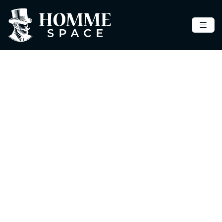
Maîtriser les codes de
l’élégance et de la
performance masculine
L’accomplissement personnel repose sur un équilibre précis
entre apparence soignée, charisme magnétique et vitalité
physique et mentale.
L’art de construire une garde-